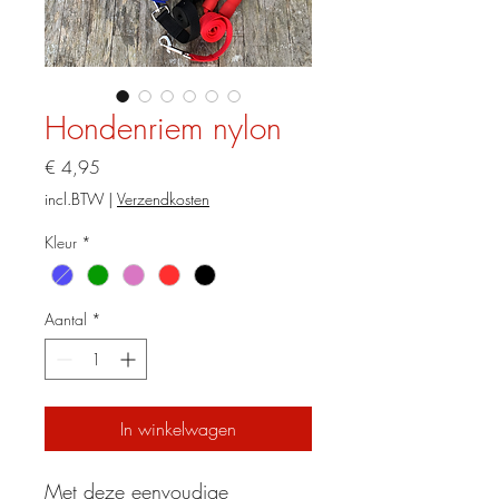
Hondenriem nylon
Prijs
€ 4,95
incl.BTW
|
Verzendkosten
Kleur
*
Aantal
*
In winkelwagen
Met deze eenvoudige