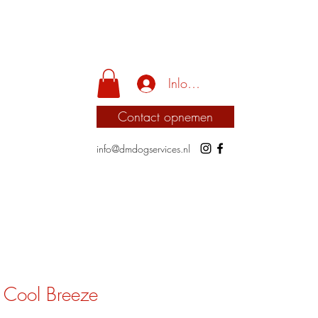
Inloggen
Contact opnemen
info@dmdogservices.nl
 Cool Breeze