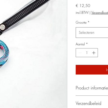
Prijs
€ 12,50
incl.BTW
|
Verzendkos
Grootte
*
Selecteren
Aantal
*
I
Product informatie
Materiaal: Polyester
Verzendbeleid